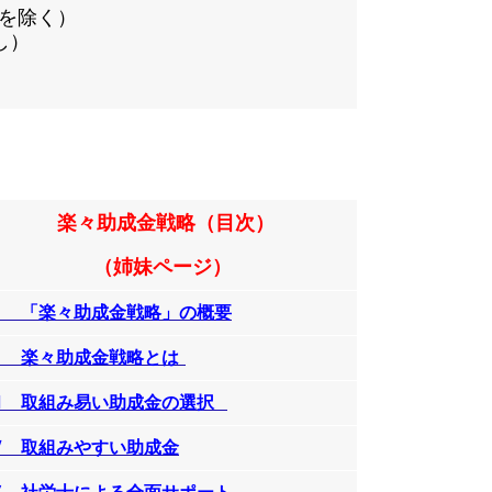
日を除く）
し）
楽々助成金戦略（目次）
（姉妹ページ）
Ⅰ
「楽々助成金戦略」の概要
Ⅱ 楽々助成金戦略とは
Ⅲ 取組み易い助成金の選択
Ⅳ
取組みやすい助成金