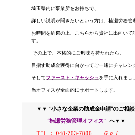
埼玉県内に事業所をお持ちで、
詳しい説明が聞きたいという方は、楠瀬労務管
お時間を約束の上、こちらから貴社に出向いて
す。
その上で、本格的にご興味を持たれたら、
目指す助成金獲得に向かってご一緒にチャレン
そして
ファースト・キャッシュ
を手に入れまし
当オフィスが全面的にサポートします。
▼▼
“小さな企業の助成金
申請”
のご相談
“
楠瀬労務管理オフィス
”
へ▼▼
TEL ： 048-783-7888
Ｇｏ！