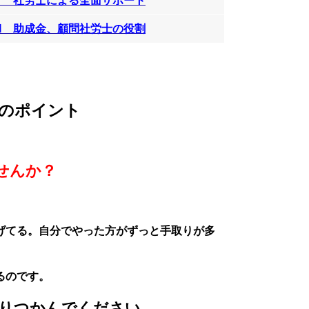
Ⅴ
社労士による全面サポート
Ⅵ 助成金、
顧問社労士の役割
のポイント
せんか？
げてる。自分でやった方がずっと手取りが多
るの
です。
りつかんでください。