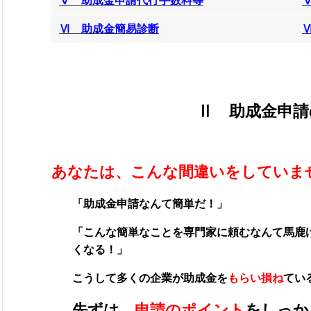
Ⅴ 助成金申請代行手数料等
Ⅵ 助成金簡易診断
Ⅱ 助成金申請
あなたは、こんな間違いをしていま
「助成金申請なんて簡単だ！」
「こんな簡単なことを専門家に頼むなんて馬鹿
くなる！」
こうして多くの企業が
助成金を
もらい損ね
てい
先ずは、
申請のポイント
をしっか