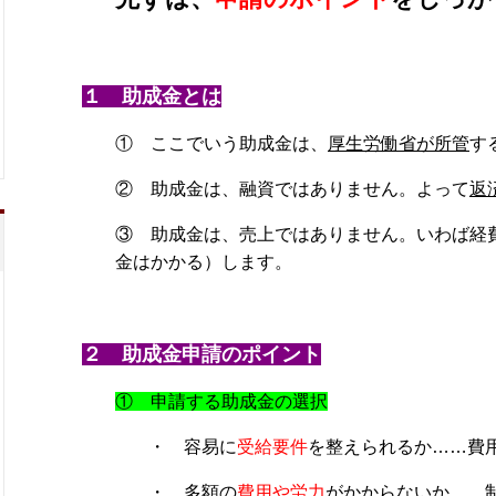
１ 助成金とは
① ここでいう助成金は、
厚生労働省が所管
す
② 助成金は、融資ではありません。よって
返
③ 助成金は、売上ではありません。いわば経
金はかかる）
します。
２ 助成金申請のポイント
① 申請する助成金の選択
・ 容易に
受給要件
を整えられるか……費
・ 多額の
費用や労力
がかからないか……