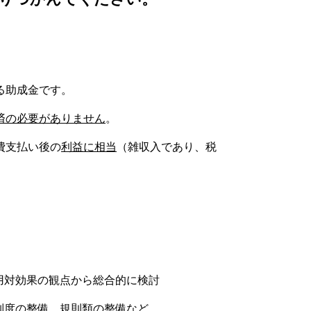
る助成金です。
済の必要がありません
。
費支払い後の
利益に相当
（雑収入であり、税
用対効果の観点から総合的に検討
制度の整備、規則類の整備など