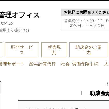
お気軽にお問合せくださ
務管理オフィス
営業時間：9：00～17：0
09-42
定休日：土日祝祭日
館駅より徒歩８分
顧問サービ
就業規
助成金のご案
ス
則
内
管理サポート
給与計算代行
社会･労働保険手続
人
Ⅰ 助成金