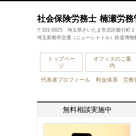
社会保険労務士 楠瀬労
〒331-0825 埼玉県さいたま市北区櫛引町２-5
埼玉新都市交通（ニューシャトル）鉄道博物
トップペー
オフィスのご案
ジ
内
代表者プロフィール
料金体系
労務
無料相談実施中