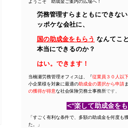
ようこそ 助成金ご案内の広場へ！
労務管理すらまともにできない
ッポケな会社に、
国の助成金をもらう
なんてこ
本当にできるのか？
はい。できます！
当楠瀬労務管理オフィスは、
『
従業員３０人以
小企業様を対象に最適の
助成金の選択から申請
の獲得が得意
な社会保険労務士事務所
です。
<“楽して助成金をも
「すごく有利な条件で、多額の助成金を何度も
た。」