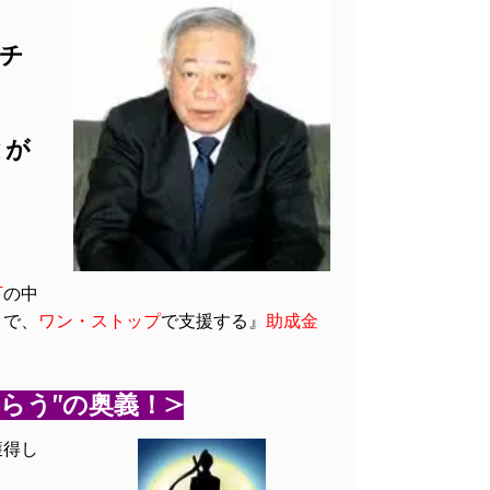
チ
とが
下
の中
まで、
ワン・ストップ
で支援する
』
助成金
らう”の奥義！>
獲得し