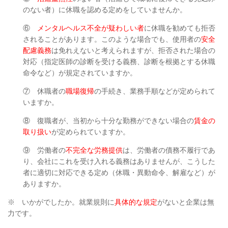
のない者）に休職を認める定めをしていませんか。
⑥
メンタルヘルス不全が疑わしい者
に休職を勧めても拒否
されることがあります。このような場合でも、使用者の
安全
配慮義務
は免れえないと考えられますが、拒否された場合の
対応（指定医師の診断を受ける義務、診断を根拠とする休職
命令など）が規定されていますか。
⑦ 休職者の
職場復帰
の手続き、業務手順などが定められて
いますか。
⑧ 復職者が、当初から十分な勤務ができない場合の
賃金の
取り扱い
が定められていますか。
⑨ 労働者の
不完全な労務提供
は、労働者の債務不履行であ
り、会社にこれを受け入れる義務はありませんが、こうした
者に適切に対応できる定め（休職・異動命令、解雇など）が
ありますか。
※ いかがでしたか。就業規則に
具体的な規定
がないと企業は無
力です。