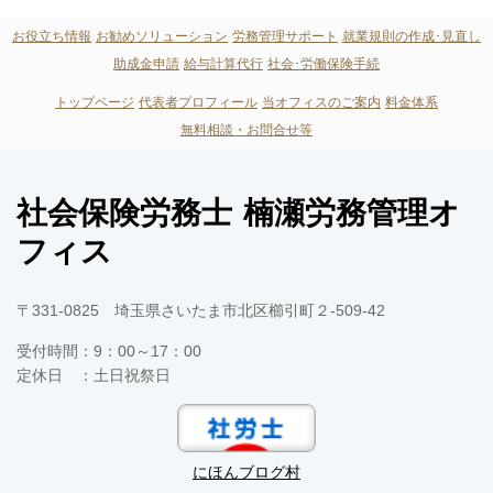
お役立ち情報
お勧めソリューション
労務管理サポート
就業規則の作成･見直し
助成金申請
給与計算代行
社会･労働保険手続
トップページ
代表者プロフィール
当オフィスのご案内
料金体系
無料相談・お問合せ等
社会保険労務士 楠瀬労務管理オ
フィス
〒331-0825 埼玉県さいたま市北区櫛引町２-509-42
受付時間：
9：00～17：00
定休日 ：
土日祝祭日
にほんブログ村