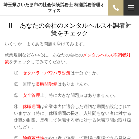
埼玉県さいたま市の社会保険労務士 楠瀬労務管理オ
フィス
Ⅱ あなたの会社のメンタルヘルス不調者対
策をチェック
いくつか、よくある問題を挙げてみます。
就業規則などを中心に、あなたの会社の
メンタルヘルス不調者対
策
をチェックしてみてください。
①
セクハラ・パワハラ対策
は十分ですか。
② 無理な
長時間労働
はありませんか。
③
安全管理
上、特に大きな問題点はありませんか。
④
休職期間
は企業体力に適合した適切な期間が設定されて
いますか（特に、休職期間の長さ、入社間もない者に対する
休職の制限、反復して休職する者に対する休職期間の取り扱
いなど）。
⑤
治癒蓋然性
のない者（治癒して職場に復帰できる見込み